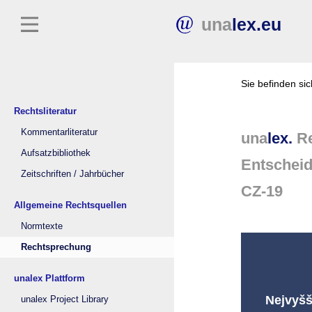
una
lex.eu
Sie befinden si
Rechtsliteratur
Kommentarliteratur
una
lex.
Re
Aufsatzbibliothek
Entschei
Zeitschriften / Jahrbücher
CZ-19
Allgemeine Rechtsquellen
Normtexte
Rechtsprechung
unalex Plattform
Nejvyšš
unalex Project Library