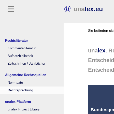
una
lex.eu
Sie befinden si
Rechtsliteratur
Kommentarliteratur
una
lex.
Re
Aufsatzbibliothek
Entschei
Zeitschriften / Jahrbücher
Entschei
Allgemeine Rechtsquellen
Normtexte
Rechtsprechung
unalex Plattform
Bundesgeri
unalex Project Library