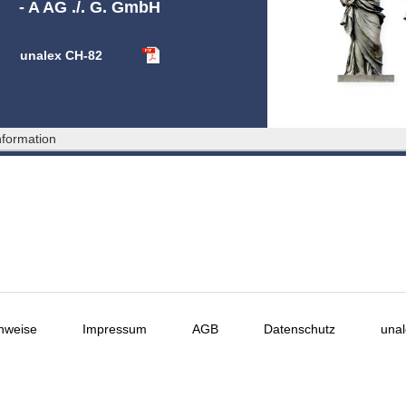
- A AG ./. G. GmbH
unalex CH-82
formation
nweise
Impressum
AGB
Datenschutz
unal