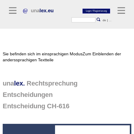
una
lex.eu
de
|
...
Rechtsliteratur
Sie befinden sich im einsprachigen Modus
Zum Einblenden der
Kommentarliteratur
anderssprachigen Textteile
Aufsatzbibliothek
Zeitschriften / Jahrbücher
una
lex.
Rechtsprechung
Allgemeine Rechtsquellen
Entscheidungen
Normtexte
Entscheidung CH-616
Rechtsprechung
unalex Plattform
unalex Project Library