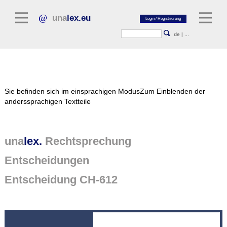
una
lex.eu
de
|
...
Rechtsliteratur
Sie befinden sich im einsprachigen Modus
Zum Einblenden der
Kommentarliteratur
anderssprachigen Textteile
Aufsatzbibliothek
Zeitschriften / Jahrbücher
una
lex.
Rechtsprechung
Allgemeine Rechtsquellen
Entscheidungen
Normtexte
Entscheidung CH-612
Rechtsprechung
unalex Plattform
unalex Project Library