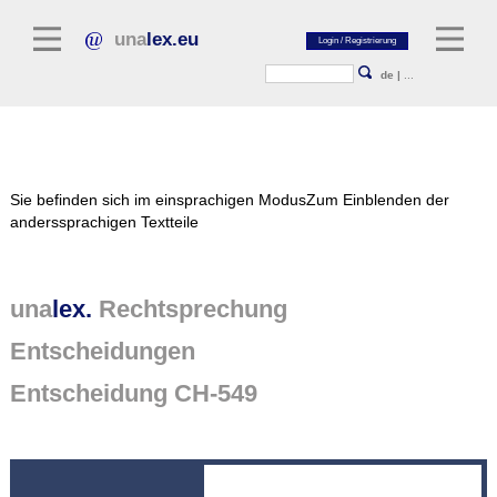
una
lex.eu
de
|
...
Rechtsliteratur
Sie befinden sich im einsprachigen Modus
Zum Einblenden der
Kommentarliteratur
anderssprachigen Textteile
Aufsatzbibliothek
Zeitschriften / Jahrbücher
una
lex.
Rechtsprechung
Allgemeine Rechtsquellen
Entscheidungen
Normtexte
Entscheidung CH-549
Rechtsprechung
unalex Plattform
unalex Project Library