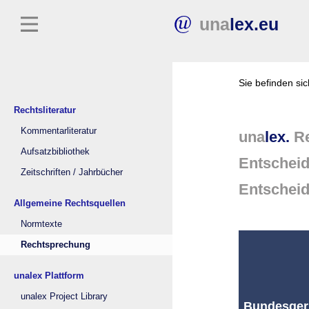
una
lex.eu
Sie befinden si
Rechtsliteratur
Kommentarliteratur
una
lex.
Re
Aufsatzbibliothek
Entschei
Zeitschriften / Jahrbücher
Entschei
Allgemeine Rechtsquellen
Normtexte
Rechtsprechung
unalex Plattform
unalex Project Library
Bundesgeri