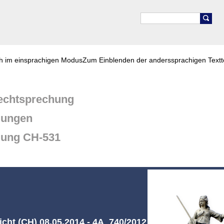
ch im einsprachigen Modus
Zum Einblenden der anderssprachigen Textt
chtsprechung
dungen
dung CH-531
cht (CH) 08.05.2014 - 4A_740/2012