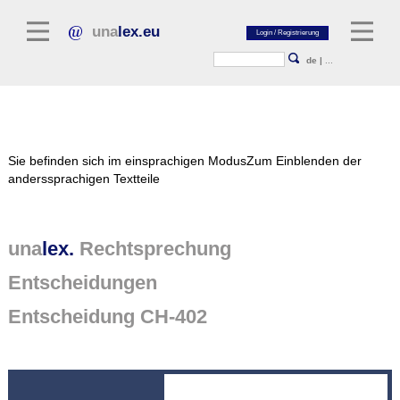
una
lex.eu
de
|
...
Rechtsliteratur
Sie befinden sich im einsprachigen Modus
Zum Einblenden der
Kommentarliteratur
anderssprachigen Textteile
Aufsatzbibliothek
Zeitschriften / Jahrbücher
una
lex.
Rechtsprechung
Allgemeine Rechtsquellen
Entscheidungen
Normtexte
Entscheidung CH-402
Rechtsprechung
unalex Plattform
unalex Project Library