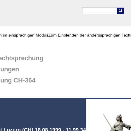
ch im einsprachigen Modus
Zum Einblenden der anderssprachigen Textt
chtsprechung
dungen
dung CH-364
 Luzern (CH) 18.08.1999 - 11 99 34