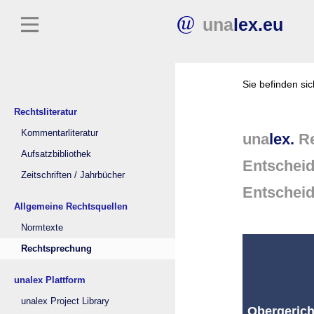
una
lex.eu
Sie befinden si
Rechtsliteratur
Kommentarliteratur
una
lex.
Re
Aufsatzbibliothek
Entschei
Zeitschriften / Jahrbücher
Entschei
Allgemeine Rechtsquellen
Normtexte
Rechtsprechung
unalex Plattform
unalex Project Library
Obergericht