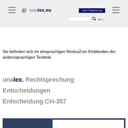
una
lex.eu
de
|
...
Rechtsliteratur
Sie befinden sich im einsprachigen Modus
Zum Einblenden der
Kommentarliteratur
anderssprachigen Textteile
Aufsatzbibliothek
Zeitschriften / Jahrbücher
una
lex.
Rechtsprechung
Allgemeine Rechtsquellen
Entscheidungen
Normtexte
Entscheidung CH-357
Rechtsprechung
unalex Plattform
unalex Project Library