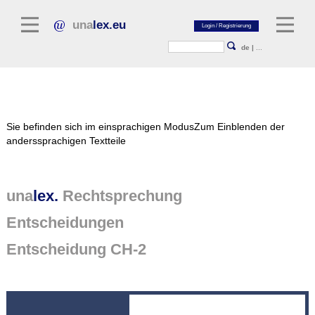
una
lex.eu
de
|
...
Rechtsliteratur
Sie befinden sich im einsprachigen Modus
Zum Einblenden der
Kommentarliteratur
anderssprachigen Textteile
Aufsatzbibliothek
Zeitschriften / Jahrbücher
una
lex.
Rechtsprechung
Allgemeine Rechtsquellen
Entscheidungen
Normtexte
Entscheidung CH-2
Rechtsprechung
unalex Plattform
unalex Project Library