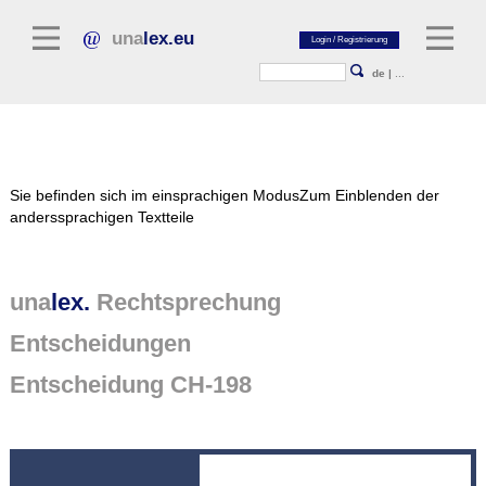
una
lex.eu
de
|
...
Rechtsliteratur
Sie befinden sich im einsprachigen Modus
Zum Einblenden der
Kommentarliteratur
anderssprachigen Textteile
Aufsatzbibliothek
Zeitschriften / Jahrbücher
una
lex.
Rechtsprechung
Allgemeine Rechtsquellen
Entscheidungen
Normtexte
Entscheidung CH-198
Rechtsprechung
unalex Plattform
unalex Project Library