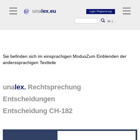
una
lex.eu
de
|
...
Rechtsliteratur
Sie befinden sich im einsprachigen Modus
Zum Einblenden der
Kommentarliteratur
anderssprachigen Textteile
Aufsatzbibliothek
Zeitschriften / Jahrbücher
una
lex.
Rechtsprechung
Allgemeine Rechtsquellen
Entscheidungen
Normtexte
Entscheidung CH-182
Rechtsprechung
unalex Plattform
unalex Project Library