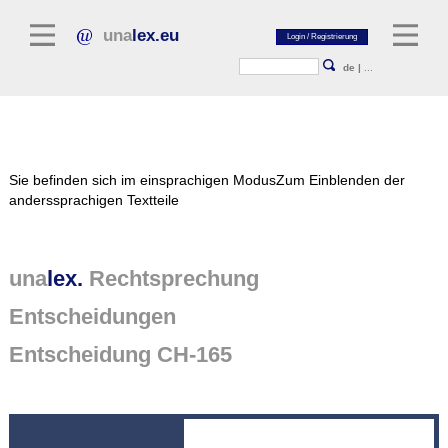
una
lex.eu
de
|
...
Rechtsliteratur
Sie befinden sich im einsprachigen Modus
Zum Einblenden der
Kommentarliteratur
anderssprachigen Textteile
Aufsatzbibliothek
Zeitschriften / Jahrbücher
una
lex.
Rechtsprechung
Allgemeine Rechtsquellen
Entscheidungen
Normtexte
Entscheidung CH-165
Rechtsprechung
unalex Plattform
unalex Project Library