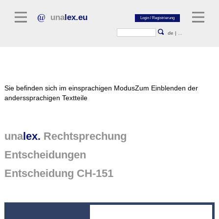
una
lex.eu
de
|
...
Rechtsliteratur
Sie befinden sich im einsprachigen Modus
Zum Einblenden der
Kommentarliteratur
anderssprachigen Textteile
Aufsatzbibliothek
Zeitschriften / Jahrbücher
una
lex.
Rechtsprechung
Allgemeine Rechtsquellen
Entscheidungen
Normtexte
Entscheidung CH-151
Rechtsprechung
unalex Plattform
unalex Project Library