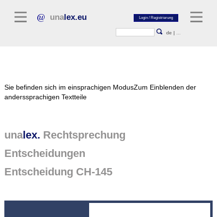
una
lex.eu
de
|
...
Rechtsliteratur
Sie befinden sich im einsprachigen Modus
Zum Einblenden der
Kommentarliteratur
anderssprachigen Textteile
Aufsatzbibliothek
Zeitschriften / Jahrbücher
una
lex.
Rechtsprechung
Allgemeine Rechtsquellen
Entscheidungen
Normtexte
Entscheidung CH-145
Rechtsprechung
unalex Plattform
unalex Project Library