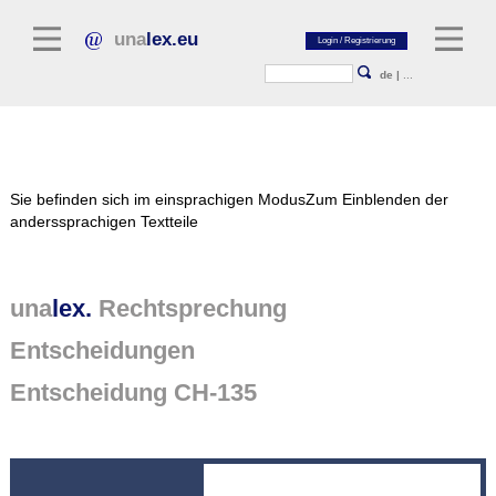
una
lex.eu
de
|
...
Rechtsliteratur
Sie befinden sich im einsprachigen Modus
Zum Einblenden der
Kommentarliteratur
anderssprachigen Textteile
Aufsatzbibliothek
Zeitschriften / Jahrbücher
una
lex.
Rechtsprechung
Allgemeine Rechtsquellen
Entscheidungen
Normtexte
Entscheidung CH-135
Rechtsprechung
unalex Plattform
unalex Project Library