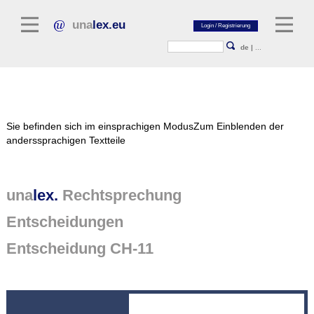
una
lex.eu
de
|
...
Rechtsliteratur
Sie befinden sich im einsprachigen Modus
Zum Einblenden der
Kommentarliteratur
anderssprachigen Textteile
Aufsatzbibliothek
Zeitschriften / Jahrbücher
una
lex.
Rechtsprechung
Allgemeine Rechtsquellen
Entscheidungen
Normtexte
Entscheidung CH-11
Rechtsprechung
unalex Plattform
unalex Project Library