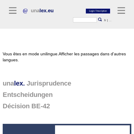
una
lex.eu
fr
|
...
Littérature juridique
Vous êtes en mode unilingue.
Afficher les passages dans d'autres
Commentaires
langues.
Recueil d'essais
Revues juridiques
una
lex.
Jurisprudence
Sources générales du droit
Entscheidungen
Textes législatifs
Décision BE-42
Jurisprudence
Plate-forme unalex
Project Library