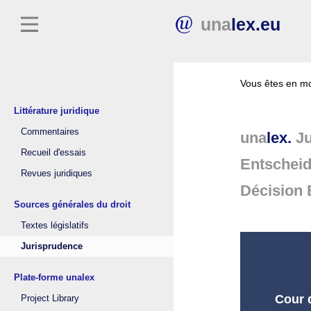
una
lex.eu
Vous êtes en mo
Littérature juridique
Commentaires
una
lex.
Ju
Recueil d'essais
Entschei
Revues juridiques
Décision 
Sources générales du droit
Textes législatifs
Jurisprudence
Plate-forme unalex
Cour d
Project Library