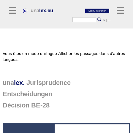
una
lex.eu
fr
|
...
Littérature juridique
Vous êtes en mode unilingue.
Afficher les passages dans d'autres
Commentaires
langues.
Recueil d'essais
Revues juridiques
una
lex.
Jurisprudence
Sources générales du droit
Entscheidungen
Textes législatifs
Décision BE-28
Jurisprudence
Plate-forme unalex
Project Library