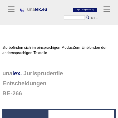
una
lex.eu
nl
|
...
Rechtsliteratur
Sie befinden sich im einsprachigen Modus
Zum Einblenden der
Kommentarliteratur
anderssprachigen Textteile
Aufsatzbibliothek
Zeitschriften / Jahrbücher
una
lex.
Jurisprudentie
Allgemeine Rechtsquellen
Entscheidungen
Regelgevende teksten
BE-266
Jurisprudentie
unalex Plattform
unalex Project Library