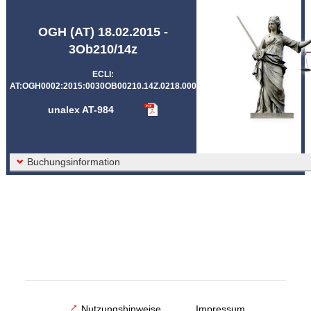
Abkürzungen unalex
OGH (AT) 18.02.2015 -
3Ob210/14z
ECLI:
AT:OGH0002:2015:0030OB00210.14Z.0218.000
unalex AT-984
Buchungsinformation
Nutzungshinweise
Impressum