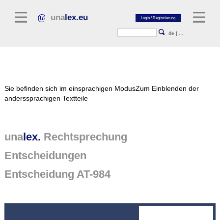
una
lex.eu
de
|
...
Rechtsliteratur
Sie befinden sich im einsprachigen Modus
Zum Einblenden der
Kommentarliteratur
anderssprachigen Textteile
Aufsatzbibliothek
Zeitschriften / Jahrbücher
una
lex.
Rechtsprechung
Allgemeine Rechtsquellen
Entscheidungen
Normtexte
Entscheidung AT-984
Rechtsprechung
unalex Plattform
unalex Project Library