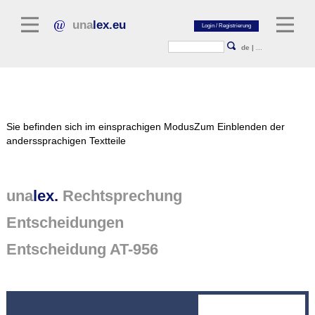
una
lex.eu
de
|
...
Rechtsliteratur
Sie befinden sich im einsprachigen Modus
Zum Einblenden der
Kommentarliteratur
anderssprachigen Textteile
Aufsatzbibliothek
Zeitschriften / Jahrbücher
una
lex.
Rechtsprechung
Allgemeine Rechtsquellen
Entscheidungen
Normtexte
Entscheidung AT-956
Rechtsprechung
unalex Plattform
unalex Project Library