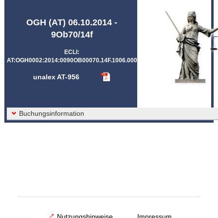
Abkürzungen unalex
OGH (AT) 06.10.2014 -
9Ob70/14f
ECLI:
AT:OGH0002:2014:0090OB00070.14F.1006.000
unalex AT-956
Buchungsinformation
Nutzungshinweise
Impressum