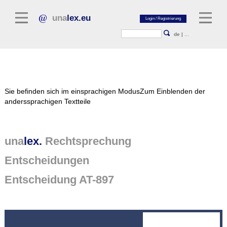
una
lex.eu
de
|
...
Rechtsliteratur
Sie befinden sich im einsprachigen Modus
Zum Einblenden der
Kommentarliteratur
anderssprachigen Textteile
Aufsatzbibliothek
Zeitschriften / Jahrbücher
una
lex.
Rechtsprechung
Allgemeine Rechtsquellen
Entscheidungen
Normtexte
Entscheidung AT-897
Rechtsprechung
unalex Plattform
unalex Project Library