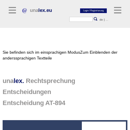
una
lex.eu
de
|
...
Rechtsliteratur
Sie befinden sich im einsprachigen Modus
Zum Einblenden der
Kommentarliteratur
anderssprachigen Textteile
Aufsatzbibliothek
Zeitschriften / Jahrbücher
una
lex.
Rechtsprechung
Allgemeine Rechtsquellen
Entscheidungen
Normtexte
Entscheidung AT-894
Rechtsprechung
unalex Plattform
unalex Project Library