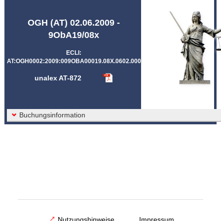
Abkürzungen unalex
OGH (AT) 02.06.2009 -
9ObA19/08x
ECLI:
AT:OGH0002:2009:009OBA00019.08X.0602.000
unalex AT-872
Buchungsinformation
Nutzungshinweise
Impressum