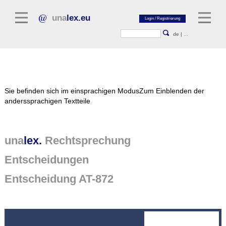
una
lex.eu
de
|
...
Rechtsliteratur
Sie befinden sich im einsprachigen Modus
Zum Einblenden der
Kommentarliteratur
anderssprachigen Textteile
Aufsatzbibliothek
Zeitschriften / Jahrbücher
una
lex.
Rechtsprechung
Allgemeine Rechtsquellen
Entscheidungen
Normtexte
Entscheidung AT-872
Rechtsprechung
unalex Plattform
unalex Project Library