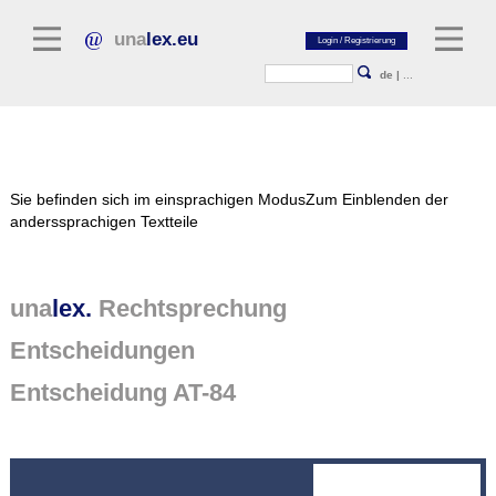
una
lex.eu
de
|
...
Rechtsliteratur
Sie befinden sich im einsprachigen Modus
Zum Einblenden der
Kommentarliteratur
anderssprachigen Textteile
Aufsatzbibliothek
Zeitschriften / Jahrbücher
una
lex.
Rechtsprechung
Allgemeine Rechtsquellen
Entscheidungen
Normtexte
Entscheidung AT-84
Rechtsprechung
unalex Plattform
unalex Project Library