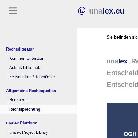
una
lex.eu
Sie befinden si
Rechtsliteratur
Kommentarliteratur
una
lex.
Re
Aufsatzbibliothek
Entschei
Zeitschriften / Jahrbücher
Entschei
Allgemeine Rechtsquellen
Normtexte
Rechtsprechung
unalex Plattform
unalex Project Library
OGH (