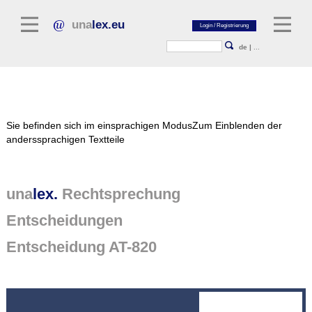
una
lex.eu
de
|
...
Rechtsliteratur
Sie befinden sich im einsprachigen Modus
Zum Einblenden der
Kommentarliteratur
anderssprachigen Textteile
Aufsatzbibliothek
Zeitschriften / Jahrbücher
una
lex.
Rechtsprechung
Allgemeine Rechtsquellen
Entscheidungen
Normtexte
Entscheidung AT-820
Rechtsprechung
unalex Plattform
unalex Project Library