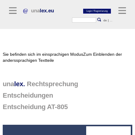
una
lex.eu
de
|
...
Rechtsliteratur
Sie befinden sich im einsprachigen Modus
Zum Einblenden der
Kommentarliteratur
anderssprachigen Textteile
Aufsatzbibliothek
Zeitschriften / Jahrbücher
una
lex.
Rechtsprechung
Allgemeine Rechtsquellen
Entscheidungen
Normtexte
Entscheidung AT-805
Rechtsprechung
unalex Plattform
unalex Project Library