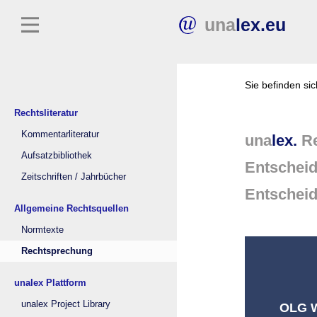
una
lex.eu
Sie befinden si
Rechtsliteratur
Kommentarliteratur
una
lex.
Re
Aufsatzbibliothek
Entschei
Zeitschriften / Jahrbücher
Entschei
Allgemeine Rechtsquellen
Normtexte
Rechtsprechung
unalex Plattform
unalex Project Library
OLG W