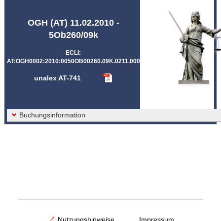
Abkürzungen unalex
OGH (AT) 11.02.2010 -
5Ob260/09k
ECLI:
AT:OGH0002:2010:0050OB00260.09K.0211.000
unalex AT-741
Buchungsinformation
Nutzungshinweise
Impressum