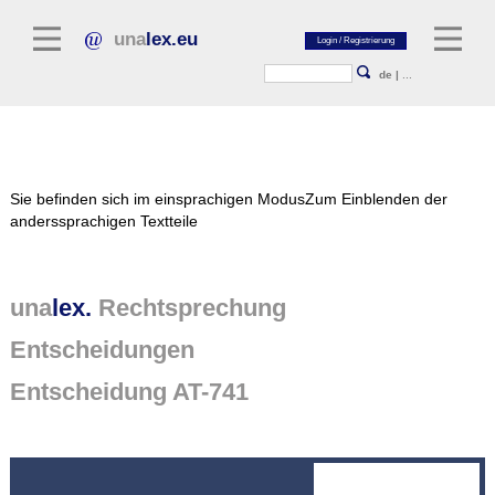
una
lex.eu
de
|
...
Rechtsliteratur
Sie befinden sich im einsprachigen Modus
Zum Einblenden der
Kommentarliteratur
anderssprachigen Textteile
Aufsatzbibliothek
Zeitschriften / Jahrbücher
una
lex.
Rechtsprechung
Allgemeine Rechtsquellen
Entscheidungen
Normtexte
Entscheidung AT-741
Rechtsprechung
unalex Plattform
unalex Project Library