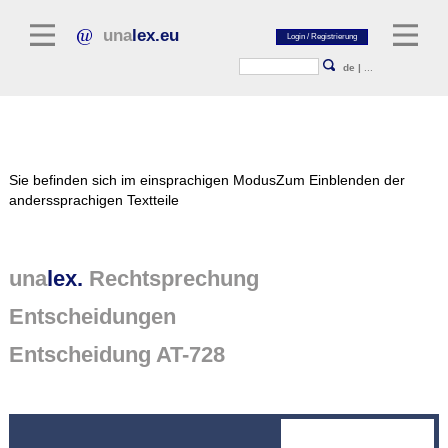
una
lex.eu
de
|
...
Rechtsliteratur
Sie befinden sich im einsprachigen Modus
Zum Einblenden der
Kommentarliteratur
anderssprachigen Textteile
Aufsatzbibliothek
Zeitschriften / Jahrbücher
una
lex.
Rechtsprechung
Allgemeine Rechtsquellen
Entscheidungen
Normtexte
Entscheidung AT-728
Rechtsprechung
unalex Plattform
unalex Project Library