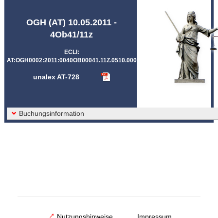
Abkürzungen unalex
OGH (AT) 10.05.2011 -
4Ob41/11z
ECLI:
AT:OGH0002:2011:0040OB00041.11Z.0510.000
unalex AT-728
Buchungsinformation
Nutzungshinweise
Impressum