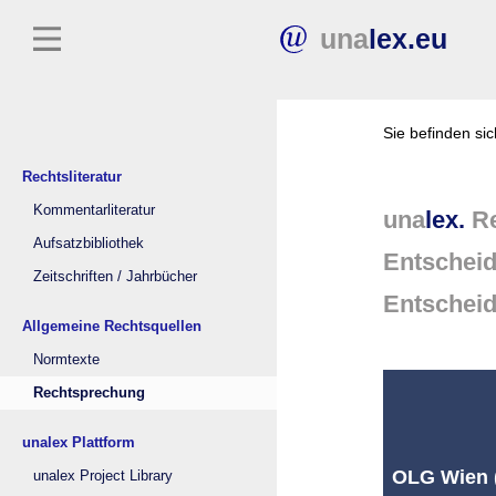
una
lex.eu
Sie befinden si
Rechtsliteratur
Kommentarliteratur
una
lex.
Re
Aufsatzbibliothek
Entschei
Zeitschriften / Jahrbücher
Entschei
Allgemeine Rechtsquellen
Normtexte
Rechtsprechung
unalex Plattform
OLG Wien (
unalex Project Library