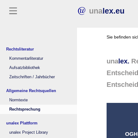
una
lex.eu
Sie befinden si
Rechtsliteratur
Kommentarliteratur
una
lex.
Re
Aufsatzbibliothek
Entschei
Zeitschriften / Jahrbücher
Entschei
Allgemeine Rechtsquellen
Normtexte
Rechtsprechung
unalex Plattform
unalex Project Library
OGH 