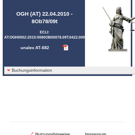
Abkürzungen unalex
OGH (AT) 22.04.2010 -
8Ob78/09t
ECLI:
AT:OGH0002:2010:0080OB00078.09T.0422.000
unalex AT-682
Buchungsinformation
Nutzungshinweise
Impressum