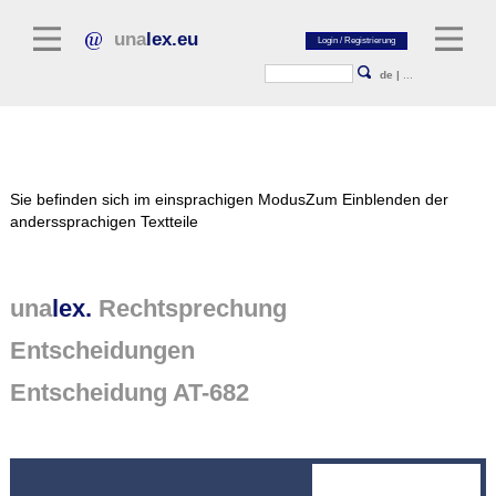
una
lex.eu
de
|
...
Rechtsliteratur
Sie befinden sich im einsprachigen Modus
Zum Einblenden der
Kommentarliteratur
anderssprachigen Textteile
Aufsatzbibliothek
Zeitschriften / Jahrbücher
una
lex.
Rechtsprechung
Allgemeine Rechtsquellen
Entscheidungen
Normtexte
Entscheidung AT-682
Rechtsprechung
unalex Plattform
unalex Project Library