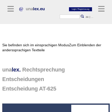
una
lex.eu
de
|
...
Rechtsliteratur
Sie befinden sich im einsprachigen Modus
Zum Einblenden der
Kommentarliteratur
anderssprachigen Textteile
Aufsatzbibliothek
Zeitschriften / Jahrbücher
una
lex.
Rechtsprechung
Allgemeine Rechtsquellen
Entscheidungen
Normtexte
Entscheidung AT-625
Rechtsprechung
unalex Plattform
unalex Project Library