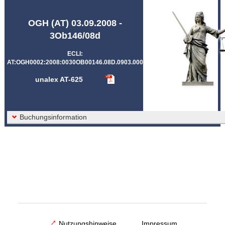
Abkürzungen unalex
OGH (AT) 03.09.2008 -
3Ob146/08d
ECLI:
AT:OGH0002:2008:0030OB00146.08D.0903.000
unalex AT-625
Buchungsinformation
Nutzungshinweise
Impressum