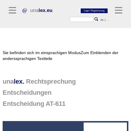
una
lex.eu
de
|
...
Rechtsliteratur
Sie befinden sich im einsprachigen Modus
Zum Einblenden der
Kommentarliteratur
anderssprachigen Textteile
Aufsatzbibliothek
Zeitschriften / Jahrbücher
una
lex.
Rechtsprechung
Allgemeine Rechtsquellen
Entscheidungen
Normtexte
Entscheidung AT-611
Rechtsprechung
unalex Plattform
unalex Project Library