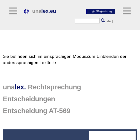
una
lex.eu
de
|
...
Rechtsliteratur
Sie befinden sich im einsprachigen Modus
Zum Einblenden der
Kommentarliteratur
anderssprachigen Textteile
Aufsatzbibliothek
Zeitschriften / Jahrbücher
una
lex.
Rechtsprechung
Allgemeine Rechtsquellen
Entscheidungen
Normtexte
Entscheidung AT-569
Rechtsprechung
unalex Plattform
unalex Project Library