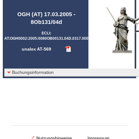
Abkürzungen unalex
OGH (AT) 17.03.2005 -
8Ob131/04d
ECLI:
AT:OGH0002:2005:0080OB00131.04D.0317.000
unalex AT-569
Buchungsinformation
Nutzungshinweise
Impressum