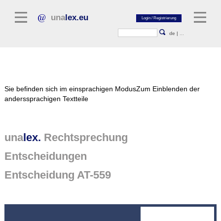
una
lex.eu
de
|
...
Rechtsliteratur
Sie befinden sich im einsprachigen Modus
Zum Einblenden der
Kommentarliteratur
anderssprachigen Textteile
Aufsatzbibliothek
Zeitschriften / Jahrbücher
una
lex.
Rechtsprechung
Allgemeine Rechtsquellen
Entscheidungen
Normtexte
Entscheidung AT-559
Rechtsprechung
unalex Plattform
unalex Project Library