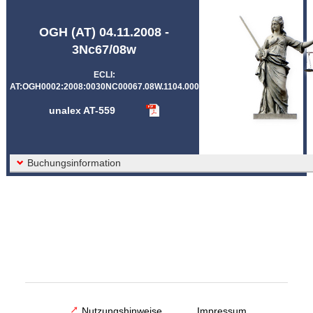
Abkürzungen unalex
OGH (AT) 04.11.2008 -
3Nc67/08w
ECLI:
AT:OGH0002:2008:0030NC00067.08W.1104.000
unalex AT-559
Buchungsinformation
Nutzungshinweise
Impressum