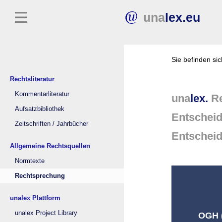
una
lex.eu
Sie befinden si
Rechtsliteratur
Kommentarliteratur
una
lex.
Re
Aufsatzbibliothek
Entschei
Zeitschriften / Jahrbücher
Entschei
Allgemeine Rechtsquellen
Normtexte
Rechtsprechung
unalex Plattform
unalex Project Library
OGH (