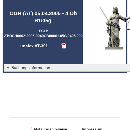
Abkürzungen unalex
OGH (AT) 05.04.2005 - 4 Ob
61/05g
ECLI:
AT:OGH0002:2005:0040OB00061.05G.0405.000
unalex AT-391
Buchungsinformation
Nutzungshinweise
Impressum