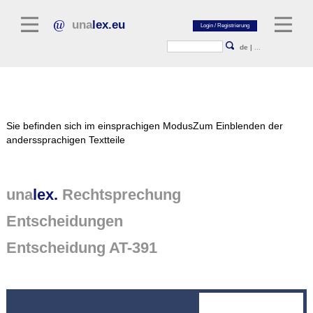
una
lex.eu
de
|
...
Rechtsliteratur
Sie befinden sich im einsprachigen Modus
Zum Einblenden der
Kommentarliteratur
anderssprachigen Textteile
Aufsatzbibliothek
Zeitschriften / Jahrbücher
una
lex.
Rechtsprechung
Allgemeine Rechtsquellen
Entscheidungen
Normtexte
Entscheidung AT-391
Rechtsprechung
unalex Plattform
unalex Project Library