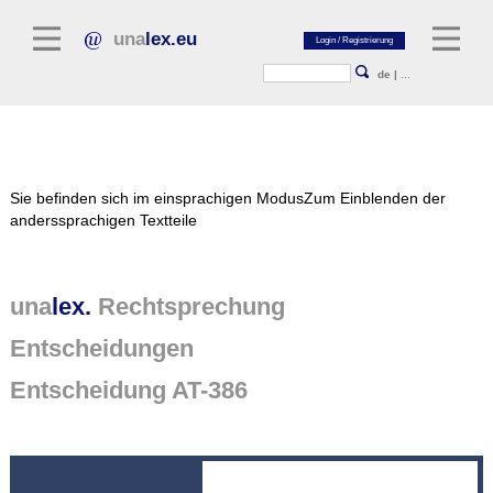
una
lex.eu
de
|
...
Rechtsliteratur
Sie befinden sich im einsprachigen Modus
Zum Einblenden der
Kommentarliteratur
anderssprachigen Textteile
Aufsatzbibliothek
Zeitschriften / Jahrbücher
una
lex.
Rechtsprechung
Allgemeine Rechtsquellen
Entscheidungen
Normtexte
Entscheidung AT-386
Rechtsprechung
unalex Plattform
unalex Project Library