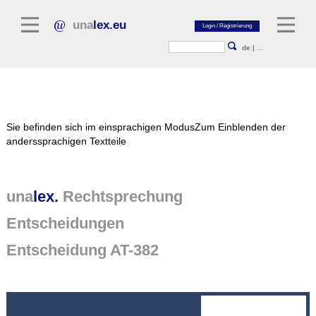
una
lex.eu
de
|
...
Rechtsliteratur
Sie befinden sich im einsprachigen Modus
Zum Einblenden der
Kommentarliteratur
anderssprachigen Textteile
Aufsatzbibliothek
Zeitschriften / Jahrbücher
una
lex.
Rechtsprechung
Allgemeine Rechtsquellen
Entscheidungen
Normtexte
Entscheidung AT-382
Rechtsprechung
unalex Plattform
unalex Project Library