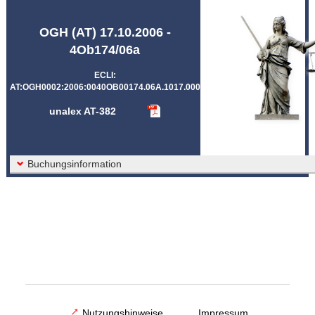
Abkürzungen unalex
OGH (AT) 17.10.2006 -
4Ob174/06a
ECLI:
AT:OGH0002:2006:0040OB00174.06A.1017.000
unalex AT-382
Buchungsinformation
Nutzungshinweise
Impressum