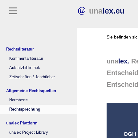
una
lex.eu
Sie befinden si
Rechtsliteratur
Kommentarliteratur
una
lex.
Re
Aufsatzbibliothek
Entschei
Zeitschriften / Jahrbücher
Entschei
Allgemeine Rechtsquellen
Normtexte
Rechtsprechung
unalex Plattform
unalex Project Library
OGH (