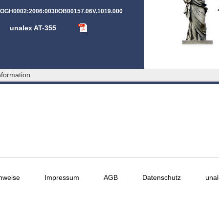
T:OGH0002:2006:0030OB00157.06V.1019.000
unalex AT-355
formation
nweise
Impressum
AGB
Datenschutz
unal