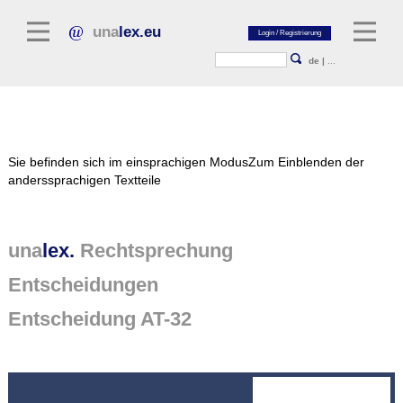
una
lex.eu
de
|
...
Rechtsliteratur
Sie befinden sich im einsprachigen Modus
Zum Einblenden der
Kommentarliteratur
anderssprachigen Textteile
Aufsatzbibliothek
Zeitschriften / Jahrbücher
una
lex.
Rechtsprechung
Allgemeine Rechtsquellen
Entscheidungen
Normtexte
Entscheidung AT-32
Rechtsprechung
unalex Plattform
unalex Project Library