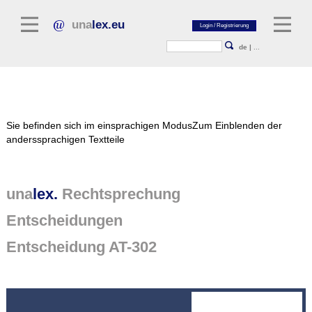
una
lex.eu
de
|
...
Rechtsliteratur
Sie befinden sich im einsprachigen Modus
Zum Einblenden der
Kommentarliteratur
anderssprachigen Textteile
Aufsatzbibliothek
Zeitschriften / Jahrbücher
una
lex.
Rechtsprechung
Allgemeine Rechtsquellen
Entscheidungen
Normtexte
Entscheidung AT-302
Rechtsprechung
unalex Plattform
unalex Project Library