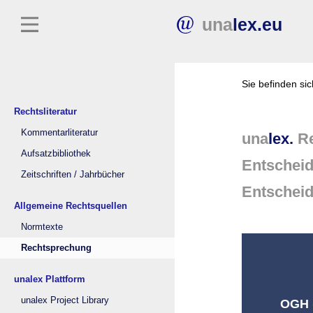
una
lex.eu
Sie befinden si
Rechtsliteratur
Kommentarliteratur
una
lex.
Re
Aufsatzbibliothek
Entschei
Zeitschriften / Jahrbücher
Entschei
Allgemeine Rechtsquellen
Normtexte
Rechtsprechung
unalex Plattform
unalex Project Library
OGH (