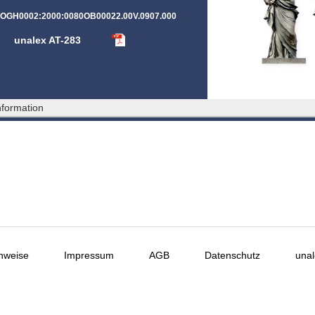
T:OGH0002:2000:0080OB00022.00V.0907.000
unalex AT-283
formation
nweise
Impressum
AGB
Datenschutz
unal