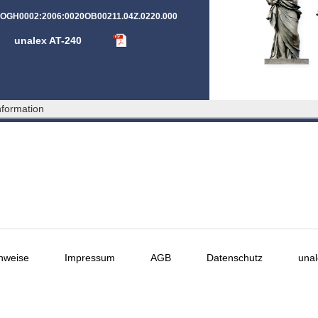
T:OGH0002:2006:0020OB00211.04Z.0220.000
unalex AT-240
formation
nweise
Impressum
AGB
Datenschutz
unal