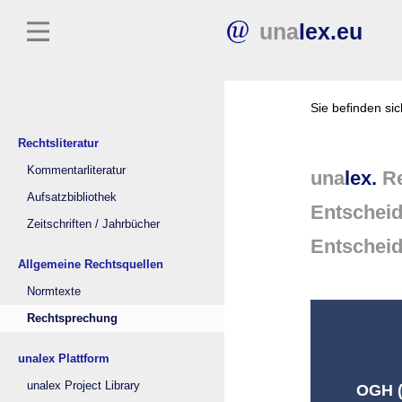
una
lex.eu
Sie befinden si
Rechtsliteratur
Kommentarliteratur
una
lex.
Re
Aufsatzbibliothek
Entschei
Zeitschriften / Jahrbücher
Entschei
Allgemeine Rechtsquellen
Normtexte
Rechtsprechung
unalex Plattform
unalex Project Library
OGH (