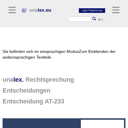
una
lex.eu
de
|
...
Rechtsliteratur
Sie befinden sich im einsprachigen Modus
Zum Einblenden der
Kommentarliteratur
anderssprachigen Textteile
Aufsatzbibliothek
Zeitschriften / Jahrbücher
una
lex.
Rechtsprechung
Allgemeine Rechtsquellen
Entscheidungen
Normtexte
Entscheidung AT-233
Rechtsprechung
unalex Plattform
unalex Project Library