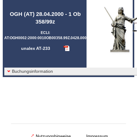
Abkürzungen unalex
OGH (AT) 28.04.2000 - 1 Ob
358/99z
ECLI:
AT:OGH0002:2000:0010OB00358.99Z.0428.000
unalex AT-233
Buchungsinformation
Nutzungshinweise
Impressum